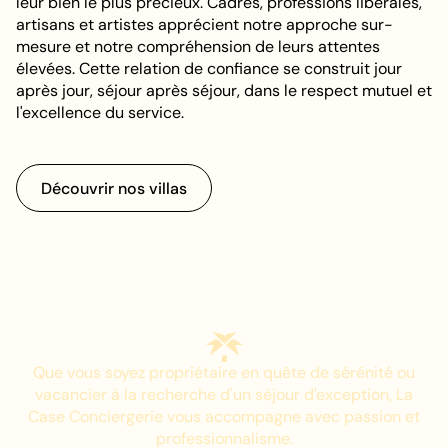
leur bien le plus précieux. Cadres, professions libérales,
artisans et artistes apprécient notre approche sur-
mesure et notre compréhension de leurs attentes
élevées. Cette relation de confiance se construit jour
après jour, séjour après séjour, dans le respect mutuel et
l'excellence du service.
D
é
c
o
u
v
r
i
r
n
o
s
v
i
l
l
a
s
D
é
c
o
u
v
r
i
r
n
o
s
v
i
l
l
a
s
Que vous soyez propriétaire en quête de sérénité ou
vacancier à la recherche d'un séjour d'exception, La
Case Conciergerie vous accompagne avec passion et
professionnalisme.