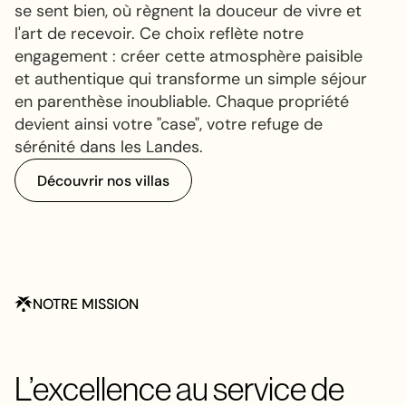
se sent bien, où règnent la douceur de vivre et
l'art de recevoir. Ce choix reflète notre
engagement : créer cette atmosphère paisible
et authentique qui transforme un simple séjour
en parenthèse inoubliable. Chaque propriété
devient ainsi votre "case", votre refuge de
sérénité dans les Landes.
D
é
c
o
u
v
r
i
r
n
o
s
v
i
l
l
a
s
D
é
c
o
u
v
r
i
r
n
o
s
v
i
l
l
a
s
NOTRE MISSION
L’excellence au service de