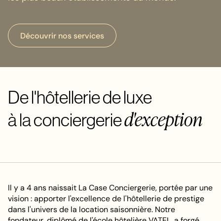
D
é
c
o
u
v
r
i
r
n
o
s
s
e
r
v
i
c
e
s
D
é
c
o
u
v
r
i
r
n
o
s
s
e
r
v
i
c
e
s
De l'hôtellerie de luxe
d'exception
à la conciergerie
Il y a 4 ans naissait La Case Conciergerie, portée par une
vision : apporter l'excellence de l'hôtellerie de prestige
dans l'univers de la location saisonnière. Notre
fondateur, diplômé de l'école hôtelière VATEL, a forgé