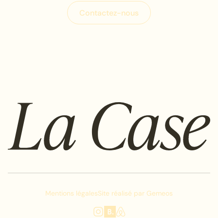
C
o
n
t
a
c
t
e
z
-
n
o
u
s
C
o
n
t
a
c
t
e
z
-
n
o
u
s
Mentions légales
Site réalisé par
Gemeos