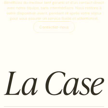
Bénéficiez du meilleur tarif garanti et d’un contact direct
avec notre équipe, sans intermédiaire. Nous restons à
votre disposition avant, pendant et après votre séjour
pour vous assurer un service fluide et attentionné.
C
o
n
t
a
c
t
e
z
-
n
o
u
s
C
o
n
t
a
c
t
e
z
-
n
o
u
s