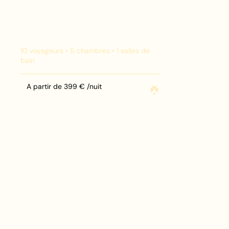
10
voyageurs •
5
chambres •
1
salles de
bain
A partir de
399
€ /nuit
Maison Loustau