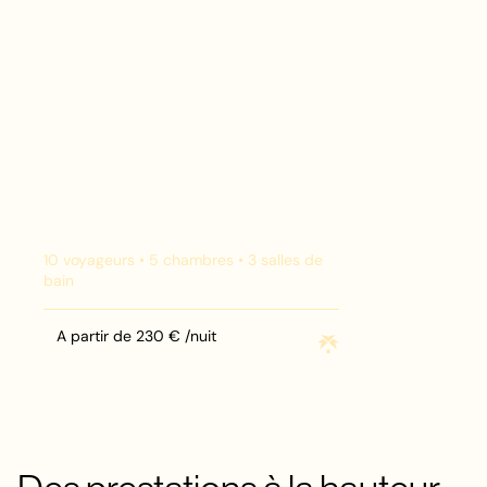
10
voyageurs •
5
chambres •
3
salles de
bain
A partir de
230
€ /nuit
Maison Capucine