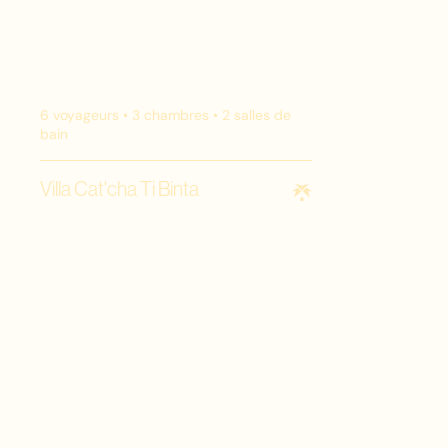
6
voyageurs •
3
chambres •
2
salles de
bain
Villa Cat'cha Ti Binta