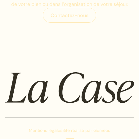
de votre bien ou dans l’organisation de votre séjour.
C
o
n
t
a
c
t
e
z
-
n
o
u
s
C
o
n
t
a
c
t
e
z
-
n
o
u
s
Mentions légales
Site réalisé par
Gemeos