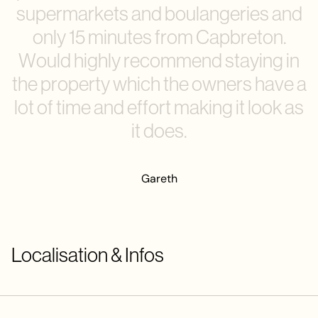
s
u
p
e
r
m
a
r
k
e
t
s
a
n
d
b
o
u
l
a
n
g
e
r
i
e
s
a
n
d
o
n
l
y
1
5
m
i
n
u
t
e
s
f
r
o
m
C
a
p
b
r
e
t
o
n
.
W
o
u
l
d
h
i
g
h
l
y
r
e
c
o
m
m
e
n
d
s
t
a
y
i
n
g
i
n
t
h
e
p
r
o
p
e
r
t
y
w
h
i
c
h
t
h
e
o
w
n
e
r
s
h
a
v
e
a
l
o
t
o
f
t
i
m
e
a
n
d
e
f
f
o
r
t
m
a
k
i
n
g
i
t
l
o
o
k
a
s
i
t
d
o
e
s
.
Gareth
Localisation & Infos