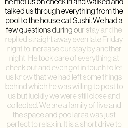
h
e
m
e
t
u
s
o
n
c
h
e
c
k
i
n
a
n
d
w
a
l
k
e
d
a
n
d
t
a
l
k
e
d
u
s
t
h
r
o
u
g
h
e
v
e
r
y
t
h
i
n
g
f
r
o
m
t
h
e
p
o
o
l
t
o
t
h
e
h
o
u
s
e
c
a
t
S
u
s
h
i
.
W
e
h
a
d
a
f
e
w
q
u
e
s
t
i
o
n
s
d
u
r
i
n
g
o
u
r
s
t
a
y
a
n
d
h
e
r
e
p
l
i
e
d
s
t
r
a
i
g
h
t
a
w
a
y
e
v
e
n
l
a
t
e
F
r
i
d
a
y
n
i
g
h
t
t
o
i
n
c
r
e
a
s
e
o
u
r
s
t
a
y
b
y
a
n
o
t
h
e
r
n
i
g
h
t
!
H
e
t
o
o
k
c
a
r
e
o
f
e
v
e
r
y
t
h
i
n
g
a
t
c
h
e
c
k
o
u
t
a
n
d
e
v
e
n
g
o
t
i
n
t
o
u
c
h
t
o
l
e
t
u
s
k
n
o
w
t
h
a
t
w
e
h
a
d
l
e
f
t
s
o
m
e
t
h
i
n
g
s
b
e
h
i
n
d
w
h
i
c
h
h
e
w
a
s
w
i
l
l
i
n
g
t
o
p
o
s
t
t
o
u
s
b
u
t
l
u
c
k
i
l
y
w
e
w
e
r
e
s
t
i
l
l
c
l
o
s
e
a
n
d
c
o
l
l
e
c
t
e
d
.
W
e
a
r
e
a
f
a
m
i
l
y
o
f
f
i
v
e
a
n
d
t
h
e
s
p
a
c
e
a
n
d
p
o
o
l
a
r
e
a
w
a
s
j
u
s
t
p
e
r
f
e
c
t
t
o
r
e
l
a
x
i
n
.
I
t
i
s
a
s
h
o
r
t
d
r
i
v
e
t
o