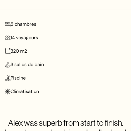
5
chambres
14
voyageurs
320
m2
3
salles de bain
Piscine
Climatisation
A
l
e
x
w
a
s
s
u
p
e
r
b
f
r
o
m
s
t
a
r
t
t
o
f
i
n
i
s
h
.