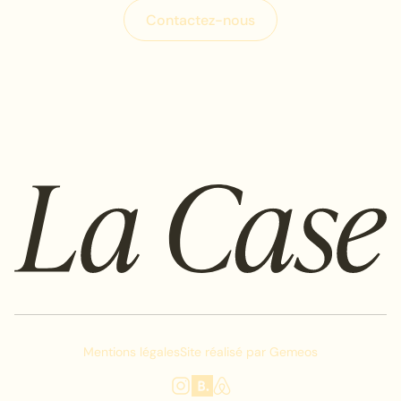
C
o
n
t
a
c
t
e
z
-
n
o
u
s
C
o
n
t
a
c
t
e
z
-
n
o
u
s
Mentions légales
Site réalisé par
Gemeos